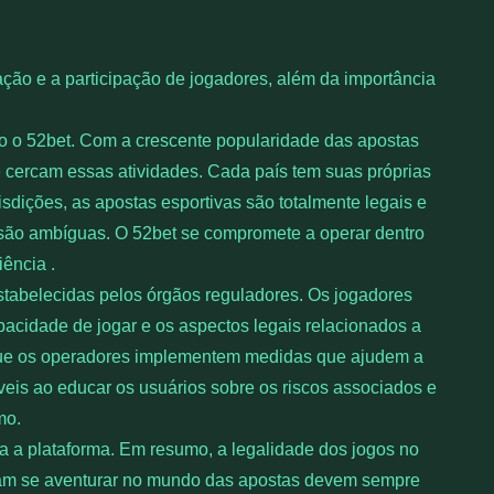
ação e a participação de jogadores, além da importância
o o 52bet. Com a crescente popularidade das apostas
e cercam essas atividades. Cada país tem suas próprias
sdições, as apostas esportivas são totalmente legais e
 são ambíguas. O 52bet se compromete a operar dentro
ência .
estabelecidas pelos órgãos reguladores. Os jogadores
acidade de jogar e os aspectos legais relacionados a
 que os operadores implementem medidas que ajudem a
veis ao educar os usuários sobre os riscos associados e
mo.
a a plataforma. Em resumo, a legalidade dos jogos no
ejam se aventurar no mundo das apostas devem sempre