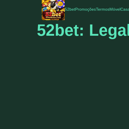
52bet
Promoções
Termos
Móvel
Casa
52bet: Lega